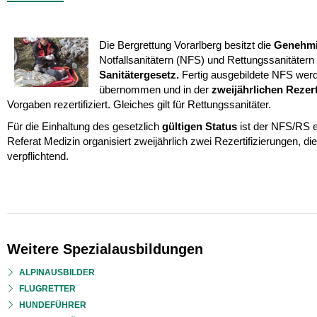
Die Bergrettung Vorarlberg besitzt die
Genehmi
Notfallsanitätern (NFS) und Rettungssanitäter
Sanitätergesetz.
Fertig ausgebildete NFS werd
übernommen und in der
zweijährlichen Rezert
Vorgaben rezertifiziert. Gleiches gilt für Rettungssanitäter.
Für die Einhaltung des gesetzlich
gültigen Status
ist der NFS/RS e
Referat Medizin organisiert zweijährlich zwei Rezertifizierungen, di
verpflichtend.
Weitere Spezialausbildungen
ALPINAUSBILDER
FLUGRETTER
HUNDEFÜHRER