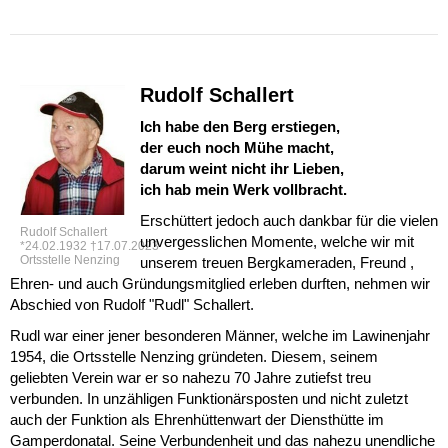
Rudolf Schallert
Ich habe den Berg erstiegen,
der euch noch Mühe macht,
darum weint nicht ihr Lieben,
ich hab mein Werk vollbracht.
Erschüttert jedoch auch dankbar für die vielen
Rudolf Schallert
unvergesslichen Momente, welche wir mit
*24.02.1932 †17.07.2023
Ortsstelle Nenzing
unserem treuen Bergkameraden, Freund ,
Ehren- und auch Gründungsmitglied erleben durften, nehmen wir
Abschied von Rudolf "Rudl" Schallert.
Rudl war einer jener besonderen Männer, welche im Lawinenjahr
1954, die Ortsstelle Nenzing gründeten. Diesem, seinem
geliebten Verein war er so nahezu 70 Jahre zutiefst treu
verbunden. In unzähligen Funktionärsposten und nicht zuletzt
auch der Funktion als Ehrenhüttenwart der Diensthütte im
Gamperdonatal. Seine Verbundenheit und das nahezu unendliche