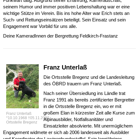
Funkwart tätig. Aufgrund seiner Erfahrung, Kameradschaft,
seinem Humor und immer positiven Lebenshaltung war er eine
wichtige Stütze im Verein. Bis ins hohe Alter war Erich stets an
Such- und Rettungseinsätzen beteiligt. Sein Einsatz und sein
Engagement war Vorbild für uns alle.
Deine KameradInnen der Bergrettung Feldkirch-Frastanz
Franz Unterlaß
Die Ortsstelle Bregenz und die Landesleitung
des ÖBRD trauern um Franz Unterlaß.
Nach seiner Übersiedlung ins Ländle trat
Franz 1991 als bereits zertifizierter Bergretter
in die Ortsstelle Bregenz ein, wo er mit
großem Elan in kürzester Zeit alle Kurse zum
Franz Unterlaß
*10.10.1968 †05.11.2023
Alpinausbilder, Notfallsanitäter und
Ortsstelle Bregenz
Einsatzleiter absolvierte. Mit unermüglichem
Engagement widmete er sich ab 2006 landesweit als Ausbilder
und Koordinator der Lawinenhundestaffel. Sein langjähriges