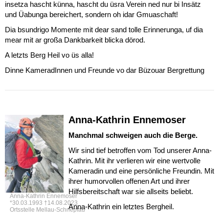
insetza hascht künna, hascht du üsra Verein ned nur bi Insätz
und Üabunga bereichert, sondern oh idar Gmuaschaft!
Dia bsundrigo Momente mit dear sand tolle Erinnerunga, uf dia
mear mit ar großa Dankbarkeit blicka dörod.
A letzts Berg Heil vo üs alla!
Dinne KameradInnen und Freunde vo dar Büzouar Bergrettung
Anna-Kathrin Ennemoser
Manchmal schweigen auch die Berge.
Wir sind tief betroffen vom Tod unserer Anna-
Kathrin. Mit ihr verlieren wir eine wertvolle
Kameradin und eine persönliche Freundin. Mit
ihrer humorvollen offenen Art und ihrer
Hilfsbereitschaft war sie allseits beliebt.
Anna-Kathrin Ennemoser
*30.03.1993 †14.08.2023
Anna-Kathrin ein letztes Bergheil.
Ortsstelle Mellau-Schnepfau