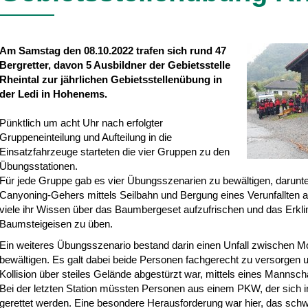
Am Samstag den 08.10.2022 trafen sich rund 47
Bergretter, davon 5 Ausbildner der Gebietsstelle
Rheintal zur jährlichen Gebietsstellenübung in
der Ledi in Hohenems.
Pünktlich um acht Uhr nach erfolgter
Gruppeneinteilung und Aufteilung in die
Einsatzfahrzeuge starteten die vier Gruppen zu den
Übungsstationen.
Für jede Gruppe gab es vier Übungsszenarien zu bewältigen, darunter
Canyoning-Gehers mittels Seilbahn und Bergung eines Verunfallten a
viele ihr Wissen über das Baumbergeset aufzufrischen und das Erkl
Baumsteigeisen zu üben.
Ein weiteres Übungsszenario bestand darin einen Unfall zwischen M
bewältigen. Es galt dabei beide Personen fachgerecht zu versorgen 
Kollision über steiles Gelände abgestürzt war, mittels eines Mannsch
Bei der letzten Station müssten Personen aus einem PKW, der sich i
gerettet werden. Eine besondere Herausforderung war hier, das schw