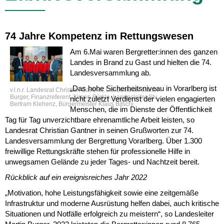
74 Jahre Kompetenz im Rettungswesen
Am 6.Mai waren Bergretter:innen des ganzen
Landes in Brand zu Gast und hielten die 74.
Landesversammlung ab.
„Das hohe Sicherheitsniveau in Vorarlberg ist
v.l.n.r. Landesrat Christian Gantner, Landesleiter Martin
Burger, Finanzreferent Jürgen Bürkle, Landesleiter Stv.
nicht zuletzt Verdienst der vielen engagierten
Bertram Klehenz, Bürgermeister Klaus Bitschi
Menschen, die im Dienste der Öffentlichkeit
Tag für Tag unverzichtbare ehrenamtliche Arbeit leisten, so
Landesrat Christian Gantner in seinen Grußworten zur 74.
Landesversammlung der Bergrettung Vorarlberg. Über 1.300
freiwillige Rettungskräfte stehen für professionelle Hilfe in
unwegsamen Gelände zu jeder Tages- und Nachtzeit bereit.
Rückblick auf ein ereignisreiches Jahr 2022
„Motivation, hohe Leistungsfähigkeit sowie eine zeitgemäße
Infrastruktur und moderne Ausrüstung helfen dabei, auch kritische
Situationen und Notfälle erfolgreich zu meistern“, so Landesleiter