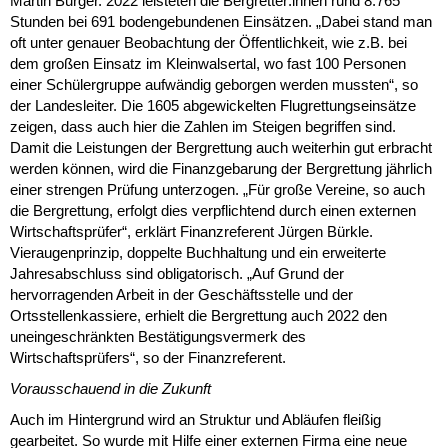
Martin Burger. 2022 leisteten die Bergretter:innen rund 8.765
Stunden bei 691 bodengebundenen Einsätzen. „Dabei stand man
oft unter genauer Beobachtung der Öffentlichkeit, wie z.B. bei
dem großen Einsatz im Kleinwalsertal, wo fast 100 Personen
einer Schülergruppe aufwändig geborgen werden mussten“, so
der Landesleiter. Die 1605 abgewickelten Flugrettungseinsätze
zeigen, dass auch hier die Zahlen im Steigen begriffen sind.
Damit die Leistungen der Bergrettung auch weiterhin gut erbracht
werden können, wird die Finanzgebarung der Bergrettung jährlich
einer strengen Prüfung unterzogen. „Für große Vereine, so auch
die Bergrettung, erfolgt dies verpflichtend durch einen externen
Wirtschaftsprüfer“, erklärt Finanzreferent Jürgen Bürkle.
Vieraugenprinzip, doppelte Buchhaltung und ein erweiterte
Jahresabschluss sind obligatorisch. „Auf Grund der
hervorragenden Arbeit in der Geschäftsstelle und der
Ortsstellenkassiere, erhielt die Bergrettung auch 2022 den
uneingeschränkten Bestätigungsvermerk des
Wirtschaftsprüfers“, so der Finanzreferent.
Vorausschauend in die Zukunft
Auch im Hintergrund wird an Struktur und Abläufen fleißig
gearbeitet. So wurde mit Hilfe einer externen Firma eine neue