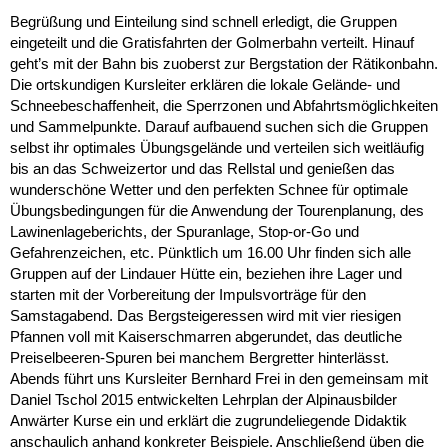
Begrüßung und Einteilung sind schnell erledigt, die Gruppen
eingeteilt und die Gratisfahrten der Golmerbahn verteilt. Hinauf
geht’s mit der Bahn bis zuoberst zur Bergstation der Rätikonbahn.
Die ortskundigen Kursleiter erklären die lokale Gelände- und
Schneebeschaffenheit, die Sperrzonen und Abfahrtsmöglichkeiten
und Sammelpunkte. Darauf aufbauend suchen sich die Gruppen
selbst ihr optimales Übungsgelände und verteilen sich weitläufig
bis an das Schweizertor und das Rellstal und genießen das
wunderschöne Wetter und den perfekten Schnee für optimale
Übungsbedingungen für die Anwendung der Tourenplanung, des
Lawinenlageberichts, der Spuranlage, Stop-or-Go und
Gefahrenzeichen, etc. Pünktlich um 16.00 Uhr finden sich alle
Gruppen auf der Lindauer Hütte ein, beziehen ihre Lager und
starten mit der Vorbereitung der Impulsvorträge für den
Samstagabend. Das Bergsteigeressen wird mit vier riesigen
Pfannen voll mit Kaiserschmarren abgerundet, das deutliche
Preiselbeeren-Spuren bei manchem Bergretter hinterlässt.
Abends führt uns Kursleiter Bernhard Frei in den gemeinsam mit
Daniel Tschol 2015 entwickelten Lehrplan der Alpinausbilder
Anwärter Kurse ein und erklärt die zugrundeliegende Didaktik
anschaulich anhand konkreter Beispiele. Anschließend üben die