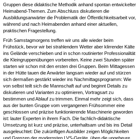
Gruppen diese didaktische Methodik anhand spontan entwickelter
Heimabend-Themen. Zum Abschluss diskutieren die
Ausbildungsanwärter die Problematik der Öffentlichkeitsarbeit vor,
während und nach Heimabenden anhand einer aktuellen,
praktischen Fragestellung.
Früh Samstagmorgens treffen wir uns alle wieder beim
Frühstück, bevor wir bei strahlendem Wetter aber klirrender Kälte
ins Gelände verschieben und in schon routinierter Professionalität
die Kleingruppenübungen vorbereiten. Keine zwei Stunden später
starten wir schon mit den ersten drei Gruppen. Beim Mittagessen
in der Hütte tauen die Anwärter langsam wieder auf und stürzen
sich dermaßen gestärkt wieder ins Nachmittagsprogramm: Wie
von selbst teilt sich die Mannschaft auf und beginnt Details zu
diskutieren und Varianten zu optimieren, Vortragsart zu
bestimmen und Ablauf zu trimmen. Einmal mehr zeigt sich, dass
aus der bunten Gruppe vom vergangenen Frühsommer eine
geschlossen und präzise funktionierende Maschinerie geworden
ist: lauter Experten in ihrem Fach. Die fachlich-didaktische
Umsetzung ist kurz und präzise, unterhaltsam und bis ins Detail
ausgeleuchtet: Die zukünftigen Ausbilder zeigen Möglichkeiten
und Grenzen der modernsten LVS-Geräte, üben die ungeheure