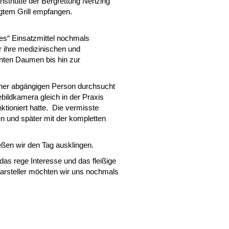
nsthütte der Bergrettung Nenzing
egtem Grill empfangen.
ues“ Einsatzmittel nochmals
r ihre medizinischen und
nten Daumen bis hin zur
iner abgängigen Person durchsucht
ildkamera gleich in der Praxis
tioniert hatte. Die vermisste
n und später mit der kompletten
en wir den Tag ausklingen.
das rege Interesse und das fleißige
ldarsteller möchten wir uns nochmals