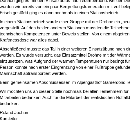
Danach ging es mit den Einsatzautos nach Gamperdond. Bei der Die
wurden wir bereits von ein paar Bergrettungskameraden mit voll bel
Frisch gestärkt ging es dann nochmals in einen Stationsbetrieb.
In einem Stationsbetrieb wurde einer Gruppe mit der Drohne ein „ne
vorgestellt. Auf den beiden anderen Stationen mussten die Teilnehme
technischen Kompetenzen unter Beweis stellen. Von einem abgetren
Kraftmessdose war alles dabei.
Abschließend musste das Tal in einer weiteren Einsatzübung nach e
werden. Es wurde versucht, das Einsatzmittel Drohne mit der Wärmeb
einzusetzen, was Aufgrund der warmen Temperaturen nur bedingt funk
Person konnte nach erster Eingrenzung von einer Fußtruppe gefunde
Mannschaft abtransportiert werden.
Beim gemeinsamen Abschlussessen im Alpengasthof Gamerdond ließ
Wir möchten uns an dieser Stelle nochmals bei allen Teilnehmern für 
Mitarbeiten bedanken! Auch für die Mitarbeit der realistischen Notfal
bedanken.
Roland Jochum
Kursleiter