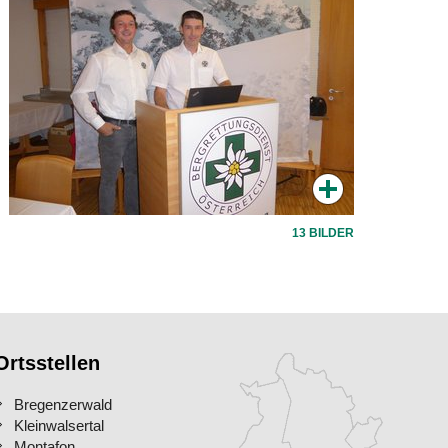
13 BILDER
Ortsstellen
Bregenzerwald
Kleinwalsertal
Montafon