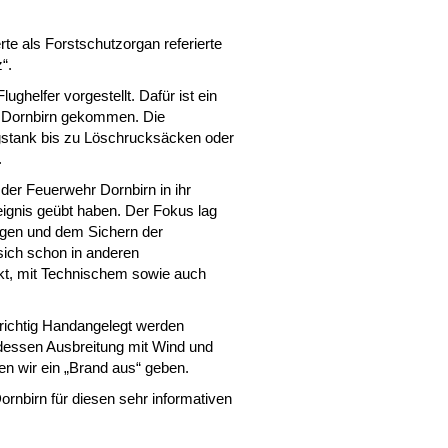
.
rte als Forstschutzorgan referierte
“.
ghelfer vorgestellt. Dafür ist ein
h Dornbirn gekommen. Die
ngstank bis zu Löschrucksäcken oder
.
er Feuerwehr Dornbirn in ihr
ignis geübt haben. Der Fokus lag
ngen und dem Sichern der
sich schon in anderen
ckt, mit Technischem sowie auch
 richtig Handangelegt werden
dessen Ausbreitung mit Wind und
 wir ein „Brand aus“ geben.
rnbirn für diesen sehr informativen