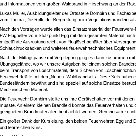
und Informationen vom großen Waldbrand in Hirschwang an der Rax
Lukas Müller, Ausbildungsleiter der Ortsstelle Dornbirn und Fachexpe
zum Thema „Die Rolle der Bergrettung beim Vegetationsbrandeinsatz
Nach den Vorträgen wurde allen das Einsatzmaterial der Feuerwehr-Flu
FW Flughelfer vom Stützpunkt Egg mit dem gesamten Material nac
mitgeführte Ausrüstung reicht von Fluglöschbehälter über Versorgu
Schlauchrucksäcken und weiteres feuerwehrtechnisches Equipment
Nach der Mittagspause mit Verpflegung ging es dann zusammen mit d
Übungsgelände, wo wir unsere Aufgaben bei einem solchen Brandere
beim Transport von Löschmaterial, dem Sichern von Löscheinrichtu
Feuerwehrkräfte mit den „Neuen“ Waldbrandsets. Diese Sets haben 
Bundesländern bewährt und sind speziell auf solche Einsätze bestü
Medizinischem Material.
Die Feuerwehr Dornbirn stellte uns ihre Gerätschaften vor mit denen
musste. An einem kleinen Brandfeld konnte das Feuerverhalten und 
geeignetem Brandmaterialien beobachtet werden. Gemeinsam konnten
Ein großer Dank der Kursleitung, den beiden Feuerwehren Egg und Do
und lehrreichen Kurs.