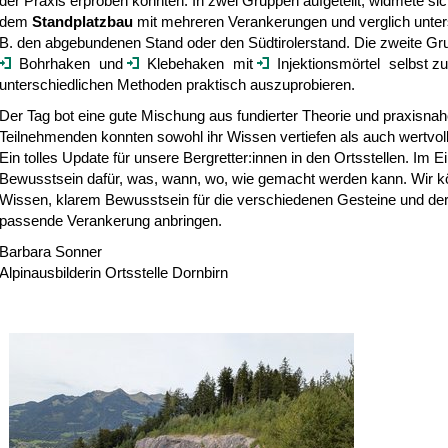
der Praxis erproben konnten. In zwei Gruppen aufgeteilt, widmete si
dem
Standplatzbau
mit mehreren Verankerungen und verglich unters
B. den abgebundenen Stand oder den Südtirolerstand. Die zweite Gru
Bohrhaken
und
Klebehaken
mit
Injektionsmörtel
selbst zu
unterschiedlichen Methoden praktisch auszuprobieren.
Der Tag bot eine gute Mischung aus fundierter Theorie und praxisnah
Teilnehmenden konnten sowohl ihr Wissen vertiefen als auch wertvo
Ein tolles Update für unsere Bergretter:innen in den Ortsstellen. Im E
Bewusstsein dafür, was, wann, wo, wie gemacht werden kann. Wir 
Wissen, klarem Bewusstsein für die verschiedenen Gesteine und der
passende Verankerung anbringen.
Barbara Sonner
Alpinausbilderin Ortsstelle Dornbirn